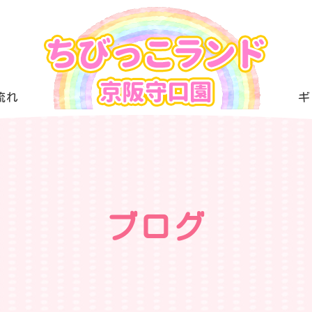
流れ
ギ
ブログ