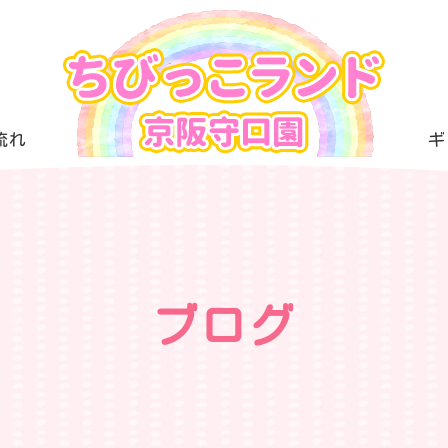
流れ
ギ
ブログ